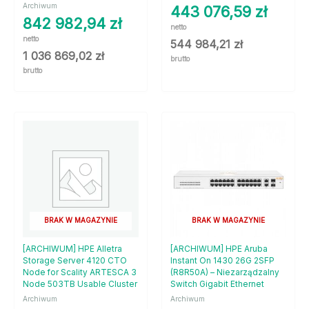
Archiwum
443 076,59
zł
842 982,94
zł
netto
netto
544 984,21
zł
1 036 869,02
zł
brutto
brutto
BRAK W MAGAZYNIE
BRAK W MAGAZYNIE
[ARCHIWUM] HPE Alletra
[ARCHIWUM] HPE Aruba
Storage Server 4120 CTO
Instant On 1430 26G 2SFP
Node for Scality ARTESCA 3
(R8R50A) – Niezarządzalny
Node 503TB Usable Cluster
Switch Gigabit Ethernet
Archiwum
Archiwum