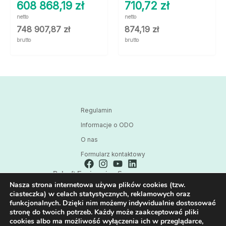
608 868,19
zł
710,72
zł
netto
netto
748 907,87
zł
874,19
zł
brutto
brutto
Regulamin
Informacje o ODO
O nas
Formularz kontaktowy
Polsoft Engineering Sp. z o.o.
Nasza strona internetowa używa plików cookies (tzw.
ul. 73 Pułku Piechoty 1, 40-467 Katowice
ciasteczka) w celach statystycznych, reklamowych oraz
Skontaktuj się z nami:
funkcjonalnych. Dzięki nim możemy indywidualnie dostosować
32 209 80 39
stronę do twoich potrzeb. Każdy może zaakceptować pliki
cookies albo ma możliwość wyłączenia ich w przeglądarce,
E-mail: