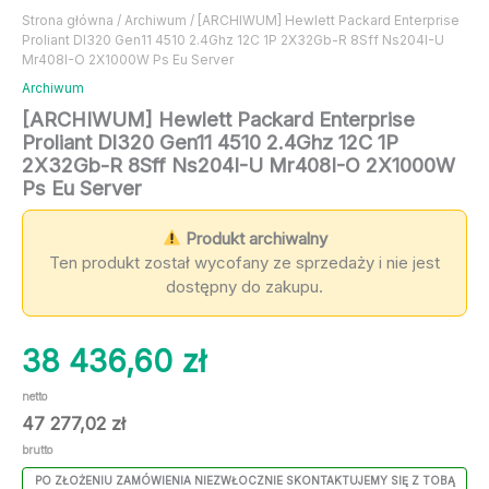
Strona główna
/
Archiwum
/ [ARCHIWUM] Hewlett Packard Enterprise
Proliant Dl320 Gen11 4510 2.4Ghz 12C 1P 2X32Gb-R 8Sff Ns204I-U
Mr408I-O 2X1000W Ps Eu Server
Archiwum
[ARCHIWUM] Hewlett Packard Enterprise
Proliant Dl320 Gen11 4510 2.4Ghz 12C 1P
2X32Gb-R 8Sff Ns204I-U Mr408I-O 2X1000W
Ps Eu Server
Produkt archiwalny
Ten produkt został wycofany ze sprzedaży i nie jest
dostępny do zakupu.
38 436,60
zł
netto
47 277,02
zł
brutto
PO ZŁOŻENIU ZAMÓWIENIA NIEZWŁOCZNIE SKONTAKTUJEMY SIĘ Z TOBĄ